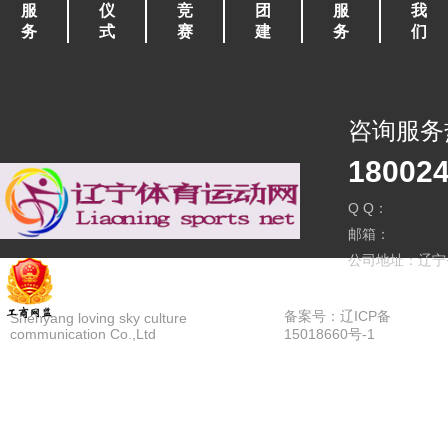
服
仪
竞
团
服
我
务
式
赛
建
务
们
咨询服务
18002
Q Q：
邮箱：
公司地址：辽宁
备案号：辽ICP备
Shenyang loving sky culture
communication Co.,Ltd
15018660号-1