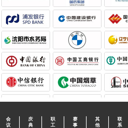
会
庆
职
赛
其
联
议
典
工
事
他
系