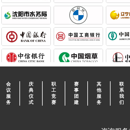
会
庆
职
赛
其
联
议
典
工
事
他
系
服
仪
竞
团
服
我
务
式
赛
建
务
们