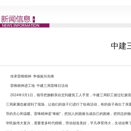
中建
传承雷锋精神 争做振兴先锋
雷锋精神进工地 中建三局雷锋日活动
2024年3月1日，领导把旗帜亲自交到建筑工人手里，中建三局职工接过红旗
三局家属也被请到了现场，让他们的孩子们进行了绘画活动，有的孩子画出了亲
导的关心和温暖。雷锋精神是“奉献”，把别人的困难当成自己的困难，把同志的
华民族伟大复兴，需要更多时代楷模，劳动创造美好，平凡孕育伟大，生动诠释