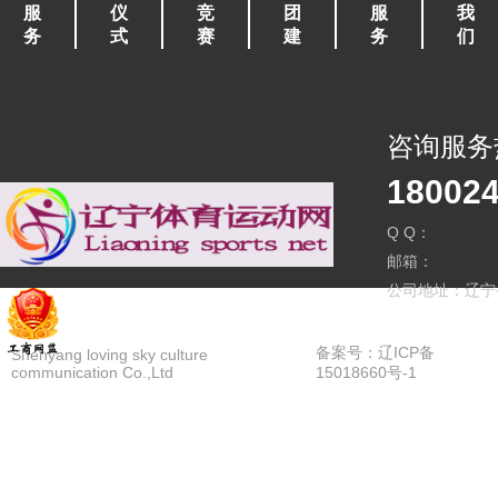
服
仪
竞
团
服
我
务
式
赛
建
务
们
咨询服务
18002
Q Q：
邮箱：
公司地址：辽宁
备案号：辽ICP备
Shenyang loving sky culture
communication Co.,Ltd
15018660号-1