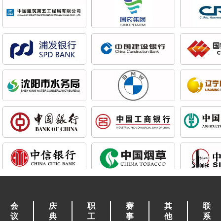
会
庆
职
赛
其
联
议
典
工
事
他
系