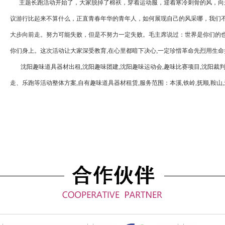
主题长跑活动开始了，大家脱掉了棉袄，穿着运动服，迎着寒冷刺骨的风，向
议游行比起来不算什么，正直青春年华的青年人，如何展现自己的风采哪，我们不
大步向前走。努力可能失败，但是不努力一定失败。毛主席说过：世界是你们的
你们身上。这次活动让大家深受教育,在心里都暗下决心,一定珍惜革命先烈用生命
沈阳趣味道具器材出租
,
沈阳趣味团建
,
沈阳趣味运动会
,
趣味比赛项目
,
沈阳裁
走、乐跑等活动整体方案
,
自有趣味道具器材租赁
,
服务范围：本溪
,
铁岭
,
抚顺
,
鞍山
,